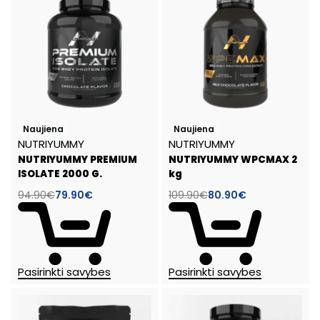
-16%
-26%
Naujiena
Naujiena
NUTRIYUMMY
NUTRIYUMMY
NUTRIYUMMY PREMIUM
NUTRIYUMMY WPCMAX 2
ISOLATE 2000 G.
kg
94.90
€
79.90
€
109.90
€
80.90
€
Pasirinkti savybes
Pasirinkti savybes