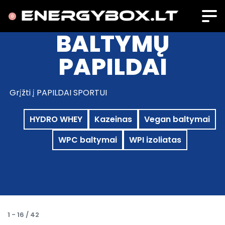
0
BALTYMŲ
PAPILDAI
Grįžti į PAPILDAI SPORTUI
HYDRO WHEY
Kazeinas
Vegan baltymai
WPC baltymai
WPI izoliatas
1
-
16
/
42