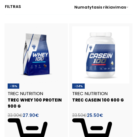
FILTRAS
Numatytasis rikiavimas
-18%
-24%
TREC NUTRITION
TREC NUTRITION
TREC WHEY 100 PROTEIN
TREC CASEIN 100 600 G
900 G
33.90
€
27.90
€
33.50
€
25.50
€