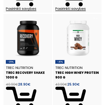
Pasirinkti savybes
Pasirinkti savybes
-29%
-41%
TREC NUTRITION
TREC NUTRITION
TREC RECOVERY SHAKE
TREC HIGH WHEY PROTEIN
1000 G
900 G
40.90
€
28.90
€
43.90
€
25.90
€