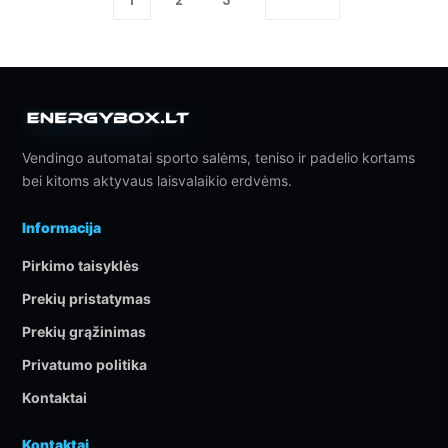
1
2
3
Vendingo automatai sporto salėms, teniso ir padelio kortams
bei kitoms aktyvaus laisvalaikio erdvėms.
Informacija
Pirkimo taisyklės
Prekių pristatymas
Prekių grąžinimas
Privatumo politika
Kontaktai
Kontaktai