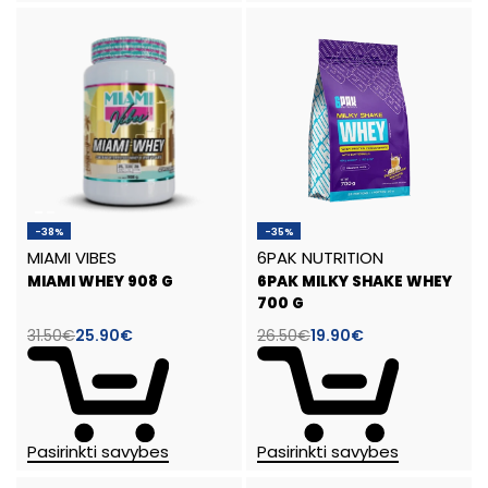
-38%
-35%
MIAMI VIBES
6PAK NUTRITION
MIAMI WHEY 908 G
6PAK MILKY SHAKE WHEY
700 G
31.50
€
25.90
€
26.50
€
19.90
€
Pasirinkti savybes
Pasirinkti savybes