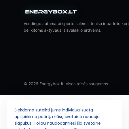
Vendingo automatai sporto salėms, teniso ir padelio ko
bei kitoms aktyvaus laisvalaikio erdvėms.
© 2026 Energybox.lt. Visos teisės saugomos.
Siekdama suteikti jums individualizuotą
apsipirkimo patirtį, mūsų svetainė naudoja
slapukus. Toliau naudodamiesi šia svetaine