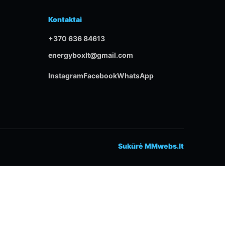
Kontaktai
+370 636 84613
energyboxlt@gmail.com
Instagram
Facebook
WhatsApp
Sukūrė MMwebs.lt