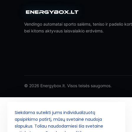
Vendingo automatai sporto salėms, teniso ir padelio ko
bei kitoms aktyvaus laisvalaikio erdvėms.
© 2026 Energybox.lt. Visos teisės saugomos.
Siekdama suteikti jums individualizuotą
apsipirkimo patirtį, mūsų svetainė naudoja
slapukus. Toliau naudodamiesi šia svetaine