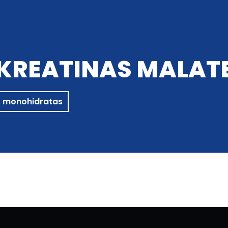
INGO AUTOMATAI
APIE MUS
KONTAKTAI
KREPŠELIS
0
KREATINAS MALAT
o monohidratas