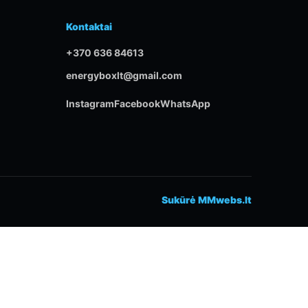
Kontaktai
+370 636 84613
energyboxlt@gmail.com
Instagram
Facebook
WhatsApp
Sukūrė MMwebs.lt