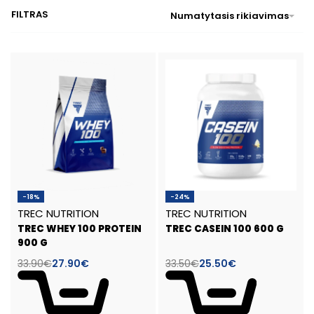
FILTRAS
Numatytasis rikiavimas
-18%
-24%
TREC NUTRITION
TREC NUTRITION
TREC WHEY 100 PROTEIN
TREC CASEIN 100 600 G
900 G
33.90
€
27.90
€
33.50
€
25.50
€