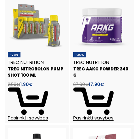
-24%
-36%
TREC NUTRITION
TREC NUTRITION
TREC NITROBOLON PUMP
TREC AAKG POWDER 240
SHOT 100 ML
G
2.50
€
1.90
€
27.90
€
17.90
€
Pasirinkti savybes
Pasirinkti savybes