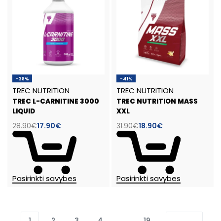
-38%
-41%
TREC NUTRITION
TREC NUTRITION
TREC L-CARNITINE 3000
TREC NUTRITION MASS
LIQUID
XXL
28.90
€
17.90
€
31.90
€
18.90
€
Pasirinkti savybes
Pasirinkti savybes
1
2
3
4
…
19