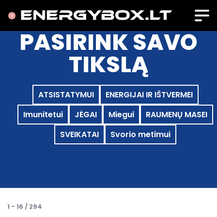
0
PASIRINK SAVO
TIKSLĄ
ATSISTATYMUI
ENERGIJAI IR IŠTVERMEI
Imunitetui
JĖGAI
Miegui
RAUMENŲ MASEI
SVEIKATAI
Svorio metimui
1
-
16
/
294