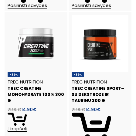
Pasirinkti savybes
Pasirinkti savybes
-32%
-32%
TREC NUTRITION
TREC NUTRITION
TREC CREATINE
TREC CREATINE SPORT–
MONOHYDRATE 100% 300
SU DEKSTROZE IR
G
TAURINU 300 G
21.90
€
14.90
€
21.90
€
14.90
€
Į krepšelį