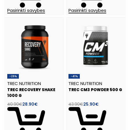
Pasirinkti savybes
Pasirinkti savybes
-29%
-41%
TREC NUTRITION
TREC NUTRITION
TREC RECOVERY SHAKE
TREC CM3 POWDER 500 G
1000 G
40.90
€
28.90
€
43.90
€
25.90
€