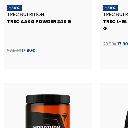
-36%
-38%
TREC NUTRITION
TREC NUTR
TREC AAKG POWDER 240 G
TREC L-G
G
28.90
€
17.90
27.90
€
17.90
€
Į krepšelį
Pasirinkti savybes