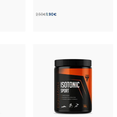
2.50
€
1.90
€
Pasirinkti savybes