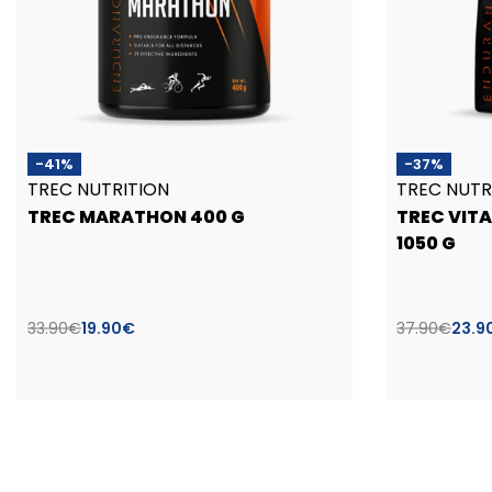
-41%
-37%
TREC NUTRITION
TREC NUTR
TREC MARATHON 400 G
TREC VIT
1050 G
33.90
€
19.90
€
37.90
€
23.9