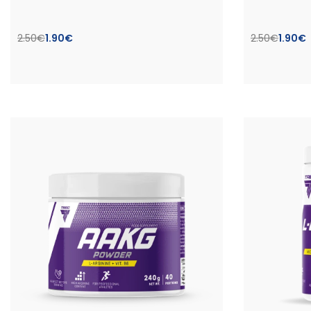
2.50
€
1.90
€
2.50
€
1.90
€
Pasirinkti savybes
Pasirinkti 