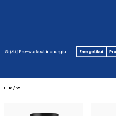
PARDUOTUVĖ
VEND
Grįžti į Pre-workout ir energija
Energetikai
Pr
1
-
16
/
62