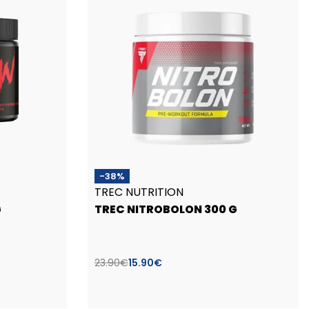
-38%
TREC NUTRITION
G
TREC NITROBOLON 300 G
23.90
€
15.90
€