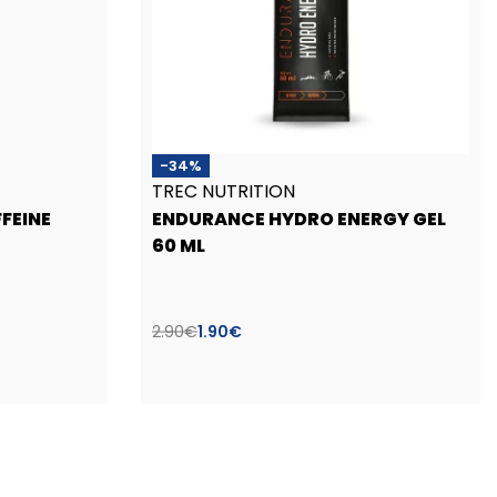
-34%
TREC NUTRITION
FEINE
ENDURANCE HYDRO ENERGY GEL
60 ML
2.90
€
1.90
€