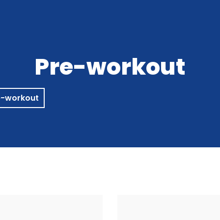
INGO AUTOMATAI
APIE MUS
KONTAKTAI
KREPŠELIS
0
Pre-workout
e-workout