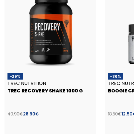
-29%
-36%
TREC NUTRITION
TREC NUTR
TREC RECOVERY SHAKE 1000 G
BOOGIE CR
40.90
€
28.90
€
18.50
€
12.50