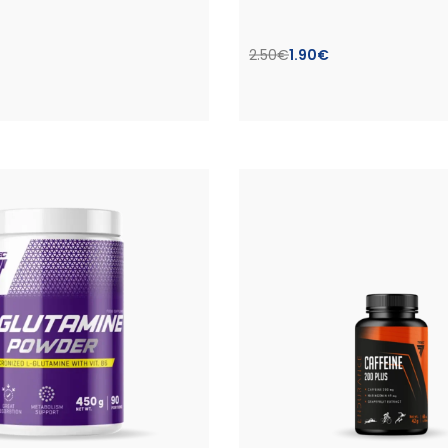
2.50
€
1.90
€
savybes
Pasirinkti savybes