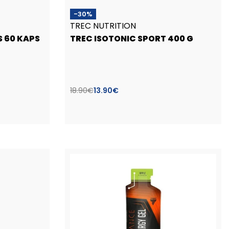
-30%
TREC NUTRITION
S 60 KAPS
TREC ISOTONIC SPORT 400 G
18.90
€
13.90
€
Pasirinkti savybes