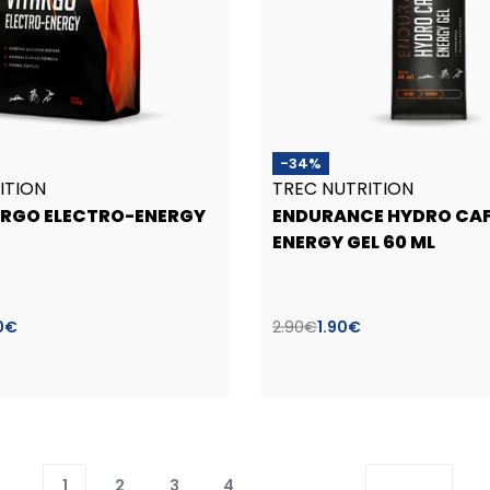
-34%
ITION
TREC NUTRITION
ARGO ELECTRO-ENERGY
ENDURANCE HYDRO CAF
ENERGY GEL 60 ML
0
€
2.90
€
1.90
€
1
2
3
4