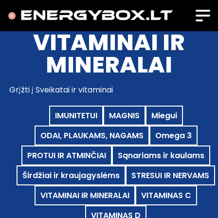
0
VITAMINAI IR
MINERALAI
Grįžti į Sveikatai ir vitaminai
IMUNITETUI
MAGNIS
Miegui
ODAI, PLAUKAMS, NAGAMS
Omega 3
PROTUI IR ATMINČIAI
Sąnariams ir kaulams
Širdžiai ir kraujagyslėms
STRESUI IR NERVAMS
VITAMINAI IR MINERALAI
VITAMINAS C
VITAMINAS D