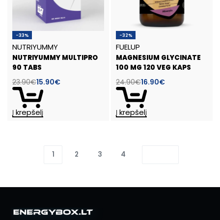
-33%
-32%
NUTRIYUMMY
FUELUP
NUTRIYUMMY MULTIPRO
MAGNESIUM GLYCINATE
90 TABS
100 MG 120 VEG KAPS
23.90
€
15.90
€
24.90
€
16.90
€
Į krepšelį
Į krepšelį
1
2
3
4