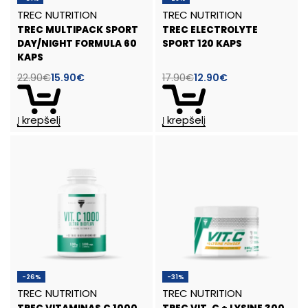
TREC NUTRITION
TREC NUTRITION
TREC MULTIPACK SPORT
TREC ELECTROLYTE
DAY/NIGHT FORMULA 60
SPORT 120 KAPS
KAPS
22.90
€
15.90
€
17.90
€
12.90
€
Į krepšelį
Į krepšelį
-26%
-31%
TREC NUTRITION
TREC NUTRITION