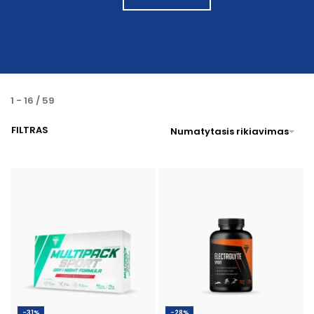
1
-
16
/
59
FILTRAS
Numatytasis rikiavimas
-31%
-28%