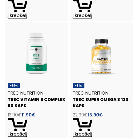
Į krepšelį
Į krepšelį
-14%
-31%
TREC NUTRITION
TREC NUTRITION
TREC VITAMIN B COMPLEX
TREC SUPER OMEGA 3 120
60 KAPS
KAPS
13.90
€
11.90
€
22.90
€
15.90
€
Į krepšelį
Į krepšelį