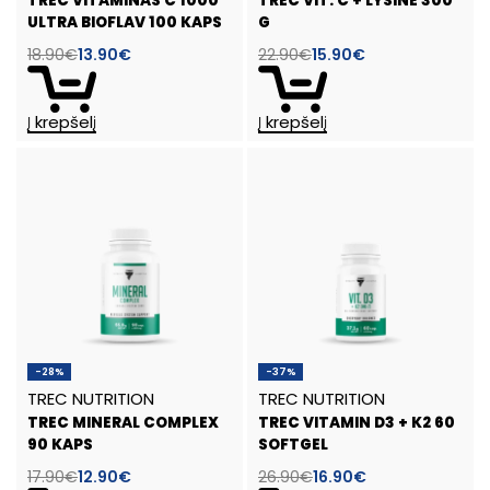
TREC VITAMINAS C 1000
TREC VIT. C + LYSINE 300
ULTRA BIOFLAV 100 KAPS
G
18.90
€
13.90
€
22.90
€
15.90
€
Į krepšelį
Į krepšelį
-28%
-37%
TREC NUTRITION
TREC NUTRITION
TREC MINERAL COMPLEX
TREC VITAMIN D3 + K2 60
90 KAPS
SOFTGEL
17.90
€
12.90
€
26.90
€
16.90
€