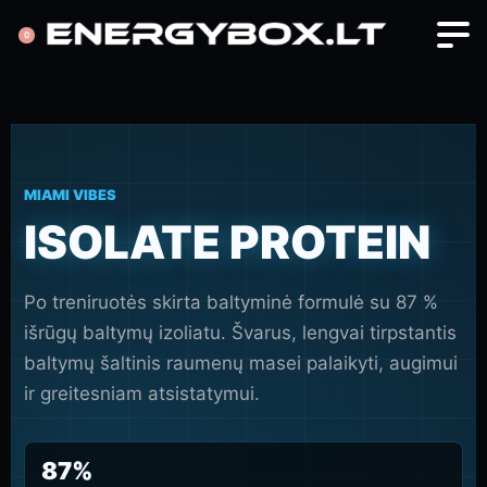
0
MIAMI VIBES
ISOLATE PROTEIN
Po treniruotės skirta baltyminė formulė su 87 %
išrūgų baltymų izoliatu. Švarus, lengvai tirpstantis
baltymų šaltinis raumenų masei palaikyti, augimui
ir greitesniam atsistatymui.
87%