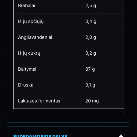
Riebalai
2,5 g
Iš jų sočiųjų
0,4 g
Angliavandeniai
2,0 g
Iš jų cukrų
0,2 g
Baltymai
87 g
Druska
0,1 g
Laktazės fermentas
20 mg
SUDEDAMOSIOS DALYS