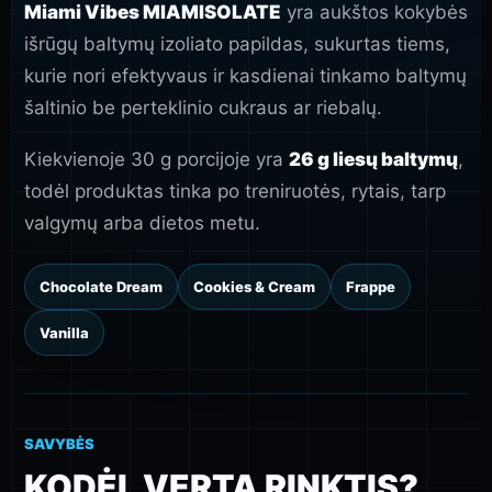
Miami Vibes MIAMISOLATE
yra aukštos kokybės
išrūgų baltymų izoliato papildas, sukurtas tiems,
kurie nori efektyvaus ir kasdienai tinkamo baltymų
šaltinio be perteklinio cukraus ar riebalų.
Kiekvienoje 30 g porcijoje yra
26 g liesų baltymų
,
todėl produktas tinka po treniruotės, rytais, tarp
valgymų arba dietos metu.
Chocolate Dream
Cookies & Cream
Frappe
Vanilla
SAVYBĖS
KODĖL VERTA RINKTIS?