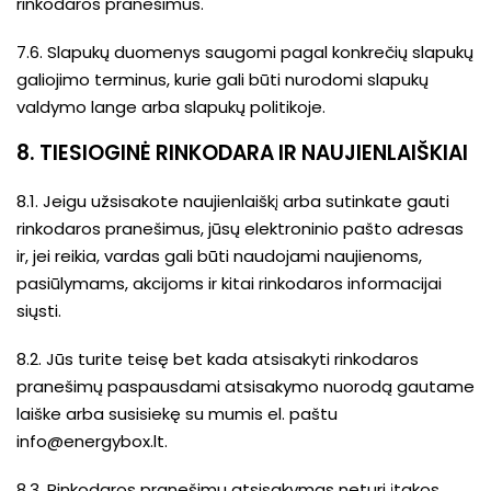
rinkodaros pranešimus.
7.6. Slapukų duomenys saugomi pagal konkrečių slapukų
galiojimo terminus, kurie gali būti nurodomi slapukų
valdymo lange arba slapukų politikoje.
8. TIESIOGINĖ RINKODARA IR NAUJIENLAIŠKIAI
8.1. Jeigu užsisakote naujienlaiškį arba sutinkate gauti
rinkodaros pranešimus, jūsų elektroninio pašto adresas
ir, jei reikia, vardas gali būti naudojami naujienoms,
pasiūlymams, akcijoms ir kitai rinkodaros informacijai
siųsti.
8.2. Jūs turite teisę bet kada atsisakyti rinkodaros
pranešimų paspausdami atsisakymo nuorodą gautame
laiške arba susisiekę su mumis el. paštu
info@energybox.lt
.
8.3. Rinkodaros pranešimų atsisakymas neturi įtakos