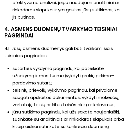
efektyvumo analizei, jeigu naudojami analitiniai ar
rinkodaros slapukai ir yra gautas jūsų sutikimas, kai
jis būtinas.
4. ASMENS DUOMENŲ TVARKYMO TEISINIAI
PAGRINDAI
4.1. Jūsų asmens duomenys gali būti tvarkomi šiais
teisiniais pagrindais:
sutarties vykdymo pagrindu, kai pateikiate
užsakymą ir mes turime įvykdyti prekių pirkimo–
pardavimo sutartį;
teisinių prievolių vykdymo pagrindu, kai privalome
saugoti apskaitos dokumentus, vykdyti mokesčių,
vartotojų teisių ar kitus teisės aktų reikalavimus;
jūsų sutikimo pagrindu, kai užsisakote naujienlaiškį,
sutinkate su analitiniais ar rinkodaros slapukais arba
kitaip aiškiai sutinkate su konkrečiu duomenų