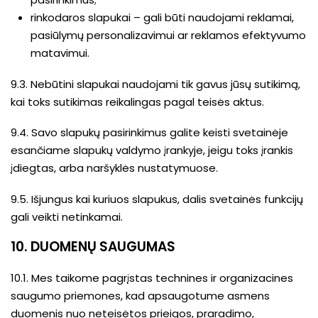
rinkodaros slapukai – gali būti naudojami reklamai,
pasiūlymų personalizavimui ar reklamos efektyvumo
matavimui.
9.3. Nebūtini slapukai naudojami tik gavus jūsų sutikimą,
kai toks sutikimas reikalingas pagal teisės aktus.
9.4. Savo slapukų pasirinkimus galite keisti svetainėje
esančiame slapukų valdymo įrankyje, jeigu toks įrankis
įdiegtas, arba naršyklės nustatymuose.
9.5. Išjungus kai kuriuos slapukus, dalis svetainės funkcijų
gali veikti netinkamai.
10. DUOMENŲ SAUGUMAS
10.1. Mes taikome pagrįstas technines ir organizacines
saugumo priemones, kad apsaugotume asmens
duomenis nuo neteisėtos prieigos, praradimo,