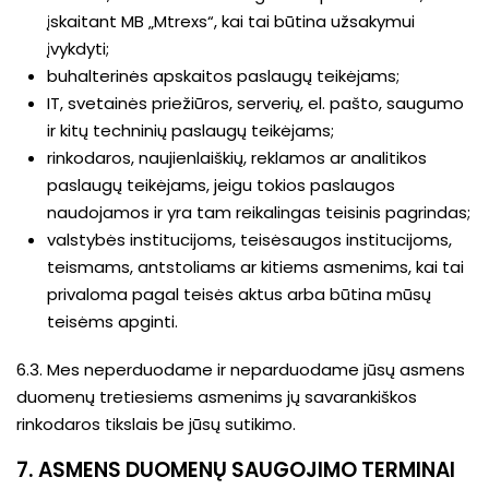
įskaitant MB „Mtrexs“, kai tai būtina užsakymui
įvykdyti;
buhalterinės apskaitos paslaugų teikėjams;
IT, svetainės priežiūros, serverių, el. pašto, saugumo
ir kitų techninių paslaugų teikėjams;
rinkodaros, naujienlaiškių, reklamos ar analitikos
paslaugų teikėjams, jeigu tokios paslaugos
naudojamos ir yra tam reikalingas teisinis pagrindas;
valstybės institucijoms, teisėsaugos institucijoms,
teismams, antstoliams ar kitiems asmenims, kai tai
privaloma pagal teisės aktus arba būtina mūsų
teisėms apginti.
6.3. Mes neperduodame ir neparduodame jūsų asmens
duomenų tretiesiems asmenims jų savarankiškos
rinkodaros tikslais be jūsų sutikimo.
7. ASMENS DUOMENŲ SAUGOJIMO TERMINAI