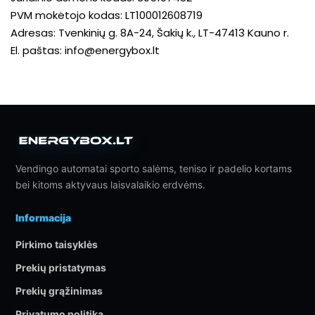
PVM mokėtojo kodas: LT100012608719
Adresas: Tvenkinių g. 8A-24, Šakių k., LT-47413 Kauno r.
El. paštas:
info@energybox.lt
Vendingo automatai sporto salėms, teniso ir padelio kortams
bei kitoms aktyvaus laisvalaikio erdvėms.
Informacija
Pirkimo taisyklės
Prekių pristatymas
Prekių grąžinimas
Privatumo politika