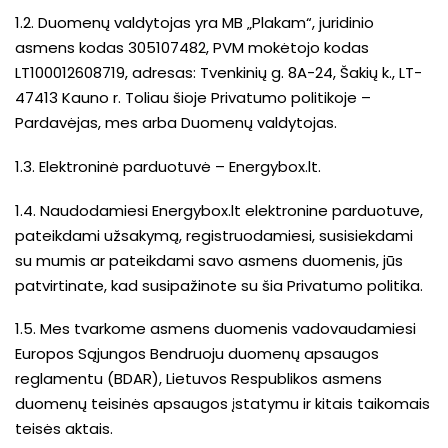
1.2. Duomenų valdytojas yra MB „Plakam“, juridinio
asmens kodas 305107482, PVM mokėtojo kodas
LT100012608719, adresas: Tvenkinių g. 8A-24, Šakių k., LT-
47413 Kauno r. Toliau šioje Privatumo politikoje –
Pardavėjas, mes arba Duomenų valdytojas.
1.3. Elektroninė parduotuvė – Energybox.lt.
1.4. Naudodamiesi Energybox.lt elektronine parduotuve,
pateikdami užsakymą, registruodamiesi, susisiekdami
su mumis ar pateikdami savo asmens duomenis, jūs
patvirtinate, kad susipažinote su šia Privatumo politika.
1.5. Mes tvarkome asmens duomenis vadovaudamiesi
Europos Sąjungos Bendruoju duomenų apsaugos
reglamentu (BDAR), Lietuvos Respublikos asmens
duomenų teisinės apsaugos įstatymu ir kitais taikomais
teisės aktais.