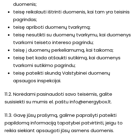
duomenis;
teisę reikalauti ištrinti duomenis, kai tam yra teisinis
pagrindas;
teisę apriboti duomenų tvarkymą;
teisę nesutikti su duomenų tvarkymu, kai duomenys
tvarkomi teisėto intereso pagrindu;
teisę į duomenų perkeliamumą, kai taikoma;
teisę bet kada atšaukti sutikimą, kai duomenys
tvarkomi sutikimo pagrindu;
teisę pateikti skundą Valstybinei duomenų
apsaugos inspekcijai.
11.2. Norėdami pasinaudoti savo teisėmis, galite
susisiekti su mumis el. paštu
info@energybox.lt
.
11.3. Gavę jūsų prašymą, galime paprašyti pateikti
papildomą informaciją tapatybei patvirtinti, jeigu to
reikia siekiant apsaugoti jūsų asmens duomenis.