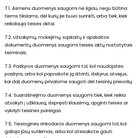
7.1. Asmens duomenys saugomi ne ilgiau, negu būtina
tiems tikslams, dėl kurių jie buvo surinkti, arba tiek, kiek
reikalauja teisės aktai.
7.2. Užsakymų, mokėjimų, sąskaitų ir apskaitos
dokumentų duomenys saugomi teisės aktų nustatytais
terminais.
7.3. Paskyros duomenys saugomi tol, kol naudojatės
paskyra, arba kol paprašote ją ištrinti, išskyrus atvejus,
kai dalį duomenų privalome saugoti dėl teisinių prievolių.
7.4. Susirašinėjimo duomenys saugomi tiek, kiek reikia
atsakyti į užklausą, išspręsti klausimą, apginti teises ar
vykdyti teisines pareigas.
7.5. Tiesioginės rinkodaros duomenys saugomi tol, kol
galioja jūsų sutikimas, arba kol atsisakote gauti