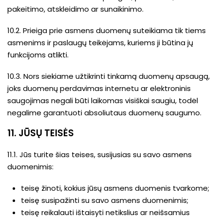
pakeitimo, atskleidimo ar sunaikinimo.
10.2. Prieiga prie asmens duomenų suteikiama tik tiems
asmenims ir paslaugų teikėjams, kuriems ji būtina jų
funkcijoms atlikti.
10.3. Nors siekiame užtikrinti tinkamą duomenų apsaugą,
joks duomenų perdavimas internetu ar elektroninis
saugojimas negali būti laikomas visiškai saugiu, todėl
negalime garantuoti absoliutaus duomenų saugumo.
11. JŪSŲ TEISĖS
11.1. Jūs turite šias teises, susijusias su savo asmens
duomenimis:
teisę žinoti, kokius jūsų asmens duomenis tvarkome;
teisę susipažinti su savo asmens duomenimis;
teisę reikalauti ištaisyti netikslius ar neišsamius