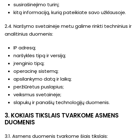
susirašinėjimo turinį;
kitą informaciją, kurią pateikiate savo užklausoje.
2.4. Naršymo svetainėje metu galime rinkti techninius ir
analitinius duomenis:
IP adresą;
naršyklės tipą ir versiją;
įrenginio tipą;
operacinę sistemą;
apsilankymo datą ir laiką;
peržiūrėtus puslapius;
veiksmus svetainėje;
slapukų ir panašių technologijų duomenis.
3. KOKIAIS TIKSLAIS TVARKOME ASMENS
DUOMENIS
3.1. Asmens duomenis tvarkome šiais tikslais: