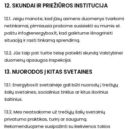
12. SKUNDAI IR PRIEŽIŪROS INSTITUCIJA
12.1. Jeigu manote, kad jūsų asmens duomenys tvarkomi
netinkamai, pirmiausia prašome susisiekti su mumis el.
paštu
info@energybox.lt
, kad galėtume išnagrinėti
situaciją ir rasti tinkamą sprendimą.
12.2. Jūs taip pat turite teisę pateikti skundą Valstybinei
duomenų apsaugos inspekcijai.
13. NUORODOS Į KITAS SVETAINES
13.1. Energybox.lt svetainėje gali būti nuorodų į trečiųjų
šalių svetaines, socialinius tinklus ar kitus išorinius
šaltinius.
13.2. Mes neatsakome už trečiųjų šalių svetainių
privatumo praktikas, turinį ar saugumą.
Rekomenduojame susipažinti su kiekvienos tokios