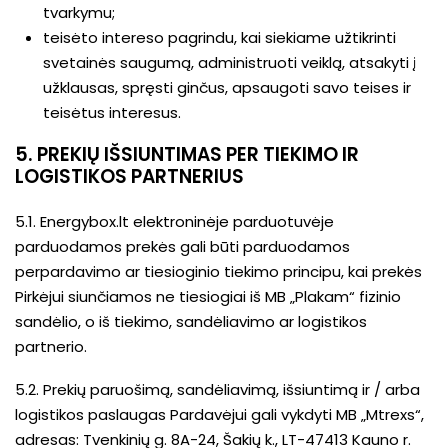
tvarkymu;
teisėto intereso pagrindu, kai siekiame užtikrinti
svetainės saugumą, administruoti veiklą, atsakyti į
užklausas, spręsti ginčus, apsaugoti savo teises ir
teisėtus interesus.
5. PREKIŲ IŠSIUNTIMAS PER TIEKIMO IR
LOGISTIKOS PARTNERIUS
5.1. Energybox.lt elektroninėje parduotuvėje
parduodamos prekės gali būti parduodamos
perpardavimo ar tiesioginio tiekimo principu, kai prekės
Pirkėjui siunčiamos ne tiesiogiai iš MB „Plakam“ fizinio
sandėlio, o iš tiekimo, sandėliavimo ar logistikos
partnerio.
5.2. Prekių paruošimą, sandėliavimą, išsiuntimą ir / arba
logistikos paslaugas Pardavėjui gali vykdyti MB „Mtrexs“,
adresas: Tvenkinių g. 8A-24, Šakių k., LT-47413 Kauno r.