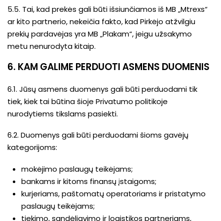
5.5. Tai, kad prekės gali būti išsiunčiamos iš MB „Mtrexs“
ar kito partnerio, nekeičia fakto, kad Pirkėjo atžvilgiu
prekių pardavėjas yra MB „Plakam“, jeigu užsakymo
metu nenurodyta kitaip.
6. KAM GALIME PERDUOTI ASMENS DUOMENIS
6.1. Jūsų asmens duomenys gali būti perduodami tik
tiek, kiek tai būtina šioje Privatumo politikoje
nurodytiems tikslams pasiekti.
6.2. Duomenys gali būti perduodami šioms gavėjų
kategorijoms:
mokėjimo paslaugų teikėjams;
bankams ir kitoms finansų įstaigoms;
kurjeriams, paštomatų operatoriams ir pristatymo
paslaugų teikėjams;
tiekimo, sandėliavimo ir logistikos partneriams,