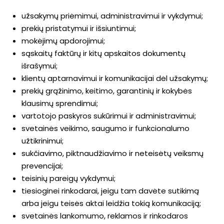
užsakymų priėmimui, administravimui ir vykdymui;
prekių pristatymui ir išsiuntimui;
mokėjimų apdorojimui;
sąskaitų faktūrų ir kitų apskaitos dokumentų
išrašymui;
klientų aptarnavimui ir komunikacijai dėl užsakymų;
prekių grąžinimo, keitimo, garantinių ir kokybės
klausimų sprendimui;
vartotojo paskyros sukūrimui ir administravimui;
svetainės veikimo, saugumo ir funkcionalumo
užtikrinimui;
sukčiavimo, piktnaudžiavimo ir neteisėtų veiksmų
prevencijai;
teisinių pareigų vykdymui;
tiesioginei rinkodarai, jeigu tam davėte sutikimą
arba jeigu teisės aktai leidžia tokią komunikaciją;
svetainės lankomumo, reklamos ir rinkodaros