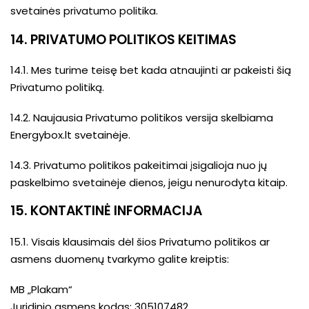
svetainės privatumo politika.
14. PRIVATUMO POLITIKOS KEITIMAS
14.1. Mes turime teisę bet kada atnaujinti ar pakeisti šią
Privatumo politiką.
14.2. Naujausia Privatumo politikos versija skelbiama
Energybox.lt svetainėje.
14.3. Privatumo politikos pakeitimai įsigalioja nuo jų
paskelbimo svetainėje dienos, jeigu nenurodyta kitaip.
15. KONTAKTINĖ INFORMACIJA
15.1. Visais klausimais dėl šios Privatumo politikos ar
asmens duomenų tvarkymo galite kreiptis:
MB „Plakam“
Juridinio asmens kodas: 305107482