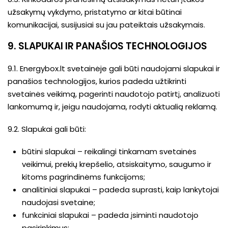
užsakymų vykdymo, pristatymo ar kitai būtinai
komunikacijai, susijusiai su jau pateiktais užsakymais.
9. SLAPUKAI IR PANAŠIOS TECHNOLOGIJOS
9.1. Energybox.lt svetainėje gali būti naudojami slapukai ir
panašios technologijos, kurios padeda užtikrinti
svetainės veikimą, pagerinti naudotojo patirtį, analizuoti
lankomumą ir, jeigu naudojama, rodyti aktualią reklamą.
9.2. Slapukai gali būti:
būtini slapukai – reikalingi tinkamam svetainės
veikimui, prekių krepšelio, atsiskaitymo, saugumo ir
kitoms pagrindinėms funkcijoms;
analitiniai slapukai – padeda suprasti, kaip lankytojai
naudojasi svetaine;
funkciniai slapukai – padeda įsiminti naudotojo
pasirinkimus;