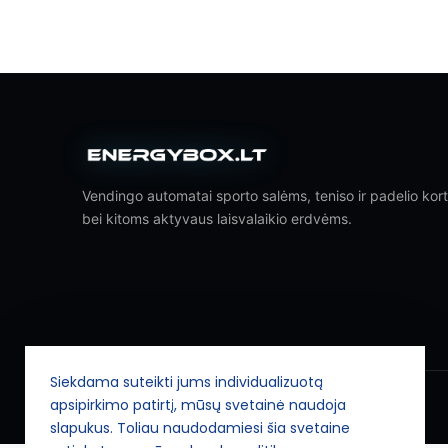
Vendingo automatai sporto salėms, teniso ir padelio ko
bei kitoms aktyvaus laisvalaikio erdvėms.
Siekdama suteikti jums individualizuotą
apsipirkimo patirtį, mūsų svetainė naudoja
© 2026 Energybox.lt. Visos teisės saugomos.
slapukus. Toliau naudodamiesi šia svetaine