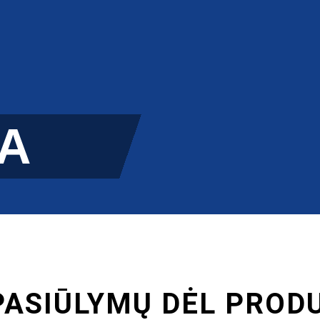
INGO AUTOMATAI
APIE MUS
KONTAKTAI
KREPŠELIS
0
A
PASIŪLYMŲ DĖL PROD