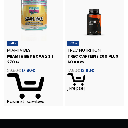
-41%
-28%
MIAMI VIBES
TREC NUTRITION
MIAMI VIBES BCAA 2:1:1
TREC CAFFEINE 200 PLUS
270 G
60 KAPS
29.90
€
17.90
€
17.90
€
12.90
€
Į krepšelį
Pasirinkti savybes