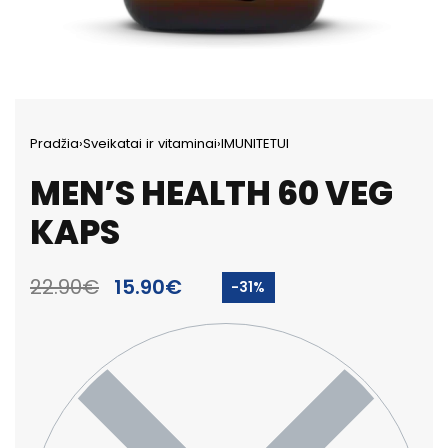
Pradžia
›
Sveikatai ir vitaminai
›
IMUNITETUI
MEN’S HEALTH 60 VEG
KAPS
22.90
€
15.90
€
-31%