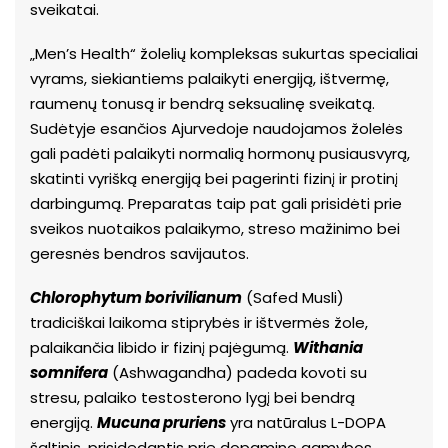
sveikatai.
„Men’s Health“ žolelių kompleksas sukurtas specialiai
vyrams, siekiantiems palaikyti energiją, ištvermę,
raumenų tonusą ir bendrą seksualinę sveikatą.
Sudėtyje esančios Ajurvedoje naudojamos žolelės
gali padėti palaikyti normalią hormonų pusiausvyrą,
skatinti vyrišką energiją bei pagerinti fizinį ir protinį
darbingumą. Preparatas taip pat gali prisidėti prie
sveikos nuotaikos palaikymo, streso mažinimo bei
geresnės bendros savijautos.
Chlorophytum borivilianum
(Safed Musli)
tradiciškai laikoma stiprybės ir ištvermės žole,
palaikančia libido ir fizinį pajėgumą.
Withania
somnifera
(Ashwagandha) padeda kovoti su
stresu, palaiko testosterono lygį bei bendrą
energiją.
Mucuna pruriens
yra natūralus L-DOPA
šaltinis, prisidedantis prie dopamino gamybos,