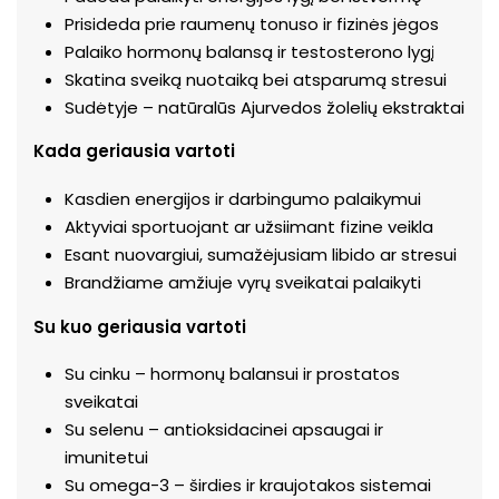
Prisideda prie raumenų tonuso ir fizinės jėgos
Palaiko hormonų balansą ir testosterono lygį
Skatina sveiką nuotaiką bei atsparumą stresui
Sudėtyje – natūralūs Ajurvedos žolelių ekstraktai
Kada geriausia vartoti
Kasdien energijos ir darbingumo palaikymui
Aktyviai sportuojant ar užsiimant fizine veikla
Esant nuovargiui, sumažėjusiam libido ar stresui
Brandžiame amžiuje vyrų sveikatai palaikyti
Su kuo geriausia vartoti
Su cinku – hormonų balansui ir prostatos
sveikatai
Su selenu – antioksidacinei apsaugai ir
imunitetui
Su omega-3 – širdies ir kraujotakos sistemai