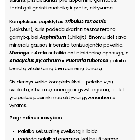
todėl gali gerinti nuotaiką ir protinį aktyvumą.
Kompleksas papildytas
Tribulus terrestris
(Gokshur), kuris padeda skatinti testosterono
gamybą, bei
Asphaltum
(Shilajit), žinomu dėl savo
mineralų gausos ir bendro tonizuojančio poveikio.
Moringa
ir
Amla
suteikia antioksidacinę apsaugą, o
Anacyclus pyrethrum
ir
Pueraria tuberosa
palaiko
bendrą vitališkumą bei raumenų tonusą.
Šis derinys veikia kompleksiškai – palaiko vyrų
sveikatą, ištvermę, energiją ir gyvybingumą, todėl
yra puikus pasirinkimas aktyviai gyvenantiems
vyrams.
Pagrindinės savybės
Palaiko seksualinę sveikatą ir libido
Padeda palaikyti energijos lygį bei ištvermę