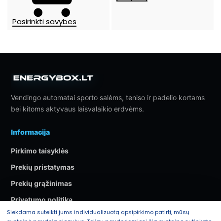
Pasirinkti savybes
Vendingo automatai sporto salėms, teniso ir padelio kortams
bei kitoms aktyvaus laisvalaikio erdvėms.
Informacija
Pirkimo taisyklės
Prekių pristatymas
Prekių grąžinimas
Privatumo politika
Siekdama suteikti jums individualizuotą apsipirkimo patirtį, mūsų
Kontaktai