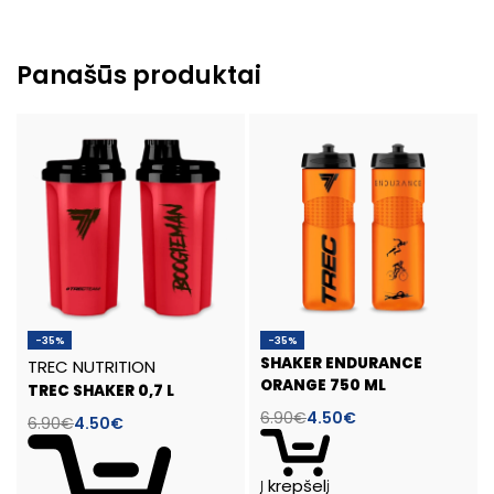
Panašūs produktai
-35%
-35%
SHAKER ENDURANCE
TREC NUTRITION
ORANGE 750 ML
TREC SHAKER 0,7 L
6.90
€
4.50
€
6.90
€
4.50
€
Į krepšelį