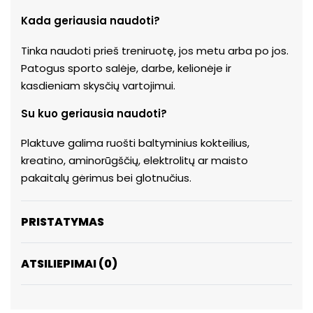
Kada geriausia naudoti?
Tinka naudoti prieš treniruotę, jos metu arba po jos.
Patogus sporto salėje, darbe, kelionėje ir
kasdieniam skysčių vartojimui.
Su kuo geriausia naudoti?
Plaktuve galima ruošti baltyminius kokteilius,
kreatino, aminorūgščių, elektrolitų ar maisto
pakaitalų gėrimus bei glotnučius.
PRISTATYMAS
ATSILIEPIMAI (0)
ĮVERTINIMAS:
0
IŠ