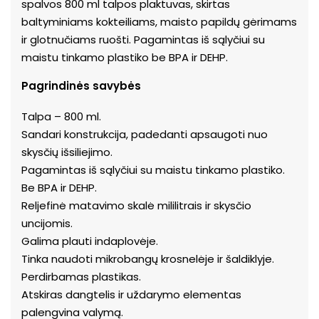
spalvos 800 ml talpos plaktuvas, skirtas
baltyminiams kokteiliams, maisto papildų gėrimams
ir glotnučiams ruošti. Pagamintas iš sąlyčiui su
maistu tinkamo plastiko be BPA ir DEHP.
Pagrindinės savybės
Talpa – 800 ml.
Sandari konstrukcija, padedanti apsaugoti nuo
skysčių išsiliejimo.
Pagamintas iš sąlyčiui su maistu tinkamo plastiko.
Be BPA ir DEHP.
Reljefinė matavimo skalė mililitrais ir skysčio
uncijomis.
Galima plauti indaplovėje.
Tinka naudoti mikrobangų krosnelėje ir šaldiklyje.
Perdirbamas plastikas.
Atskiras dangtelis ir uždarymo elementas
palengvina valymą.