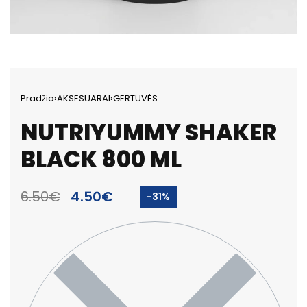
Pradžia
›
AKSESUARAI
›
GERTUVĖS
NUTRIYUMMY SHAKER
BLACK 800 ML
6.50
€
4.50
€
-31%