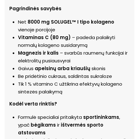
Pagrindinės savybės
Net
8000 mg SOLUGEL™ I tipo kolageno
vienoje porcijoje
Vitaminas C (80 mg)
– padeda palaikyti
normalų kolageno susidarymą
Magnezis ir kalis
– svarbūs raumenų funkcijai ir
elektrolitų pusiausvyrai
Gaivus
apelsinų arba kriaušių
skonis
Be pridėtinio cukraus, saldintas sukraloze
Tik 1 % vitamino C užtikrina efektyvų kolageno
sintezės palaikymą
Kodėl verta rinktis?
Formulė specialiai pritaikyta
sportininkams
,
ypač
bėgikams
ir
ištvermės sporto
atstovams