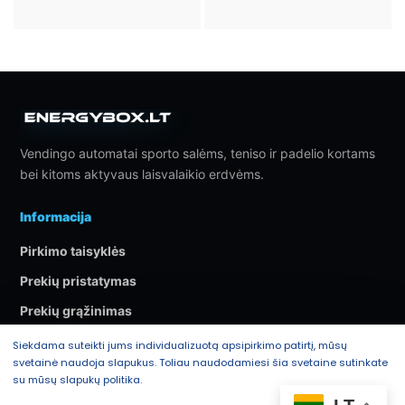
Vendingo automatai sporto salėms, teniso ir padelio kortams
bei kitoms aktyvaus laisvalaikio erdvėms.
Informacija
Pirkimo taisyklės
Prekių pristatymas
Prekių grąžinimas
Privatumo politika
Siekdama suteikti jums individualizuotą apsipirkimo patirtį, mūsų
svetainė naudoja slapukus. Toliau naudodamiesi šia svetaine sutinkate
Kontaktai
su mūsų slapukų politika.