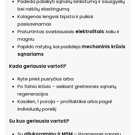
Padeda palaikyti sąnarių lankstumą ir sausgyslių
bei raiščių elastingumą
Kolagenas lengvai tirpsta ir puikiai
pasisavinamas
Praturtintas svarbiausiais
elektrolitais
: kaliu ir
magniu
Papildo mitybą, kai padidėja
mechaninis krūvis
sąnariams
Kada geriausia vartoti?
Ryte prieš pusryčius arba
Po fizinio krūvio – siekiant greitesnės sąnarių
regeneracijos
Kasdien, 1 porcija – profilaktikai arba pagal
individualų poreikį
Su kuo geriausia vartoti?
Su
gliukozaminu ir MSM
– išsamesnei sąnarių