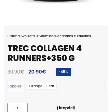
Pradžia
›
Sveikatai ir vitaminai
›
Sąnariams ir kaulams
TREC COLLAGEN 4
RUNNERS+350 G
30.90
€
20.90
€
-45%
Orange
Pear
SKONIS
Į krepšelį