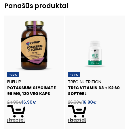
Panašūs produktai
-32%
-37%
FUELUP
TREC NUTRITION
POTASSIUM GLYCINATE
TREC VITAMIN D3 + K2 60
99 MG, 120 VEG KAPS
SOFTGEL
24.90
€
16.90
€
26.90
€
16.90
€
Į krepšelį
Į krepšelį