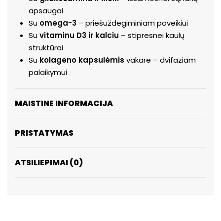
apsaugai
Su
omega
-3
– priešuždegiminiam poveikiui
Su
vitaminu D3 ir kalciu
– stipresnei kaulų
struktūrai
Su
kolageno kapsulėmis
vakare – dvifaziam
palaikymui
MAISTINE INFORMACIJA
PRISTATYMAS
ATSILIEPIMAI (0)
ĮVERTINIMAS:
0
IŠ