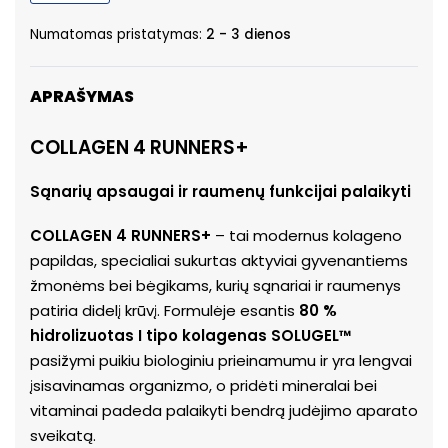
Numatomas pristatymas:
2 - 3 dienos
Alternative:
APRAŠYMAS
COLLAGEN 4 RUNNERS+
Sąnarių apsaugai ir raumenų funkcijai palaikyti
COLLAGEN 4 RUNNERS+
– tai modernus kolageno
papildas, specialiai sukurtas aktyviai gyvenantiems
žmonėms bei bėgikams, kurių sąnariai ir raumenys
patiria didelį krūvį. Formulėje esantis
80 %
hidrolizuotas I tipo kolagenas SOLUGEL™
pasižymi puikiu biologiniu prieinamumu ir yra lengvai
įsisavinamas organizmo, o pridėti mineralai bei
vitaminai padeda palaikyti bendrą judėjimo aparato
sveikatą.